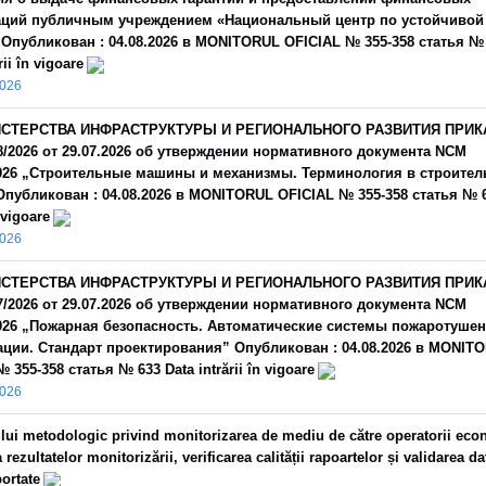
ций публичным учреждением «Национальный центр по устойчивой
 Опубликован : 04.08.2026 в MONITORUL OFICIAL № 355-358 статья №
rii în vigoare
2026
СТЕРСТВА ИНФРАСТРУКТУРЫ И РЕГИОНАЛЬНОГО РАЗВИТИЯ ПРИК
/2026 от 29.07.2026 об утверждении нормативного документа NCM
2026 „Строительные машины и механизмы. Терминология в строител
публикован : 04.08.2026 в MONITORUL OFICIAL № 355-358 статья № 6
n vigoare
2026
СТЕРСТВА ИНФРАСТРУКТУРЫ И РЕГИОНАЛЬНОГО РАЗВИТИЯ ПРИК
/2026 от 29.07.2026 об утверждении нормативного документа NCM
2026 „Пожарная безопасность. Автоматические системы пожаротушен
ации. Стандарт проектирования” Опубликован : 04.08.2026 в MONIT
 355-358 статья № 633 Data intrării în vigoare
2026
lui metodologic privind monitorizarea de mediu de către operatorii eco
 rezultatelor monitorizării, verificarea calității rapoartelor și validarea da
ortate