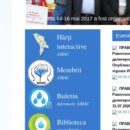
In perioada 14-16 mai 2017 a fost organizat
Hărți
Eveni
interactive
ПРАВ
AMAC
Рамочног
делегиро
Опубликов
Membrii
vigoare И
AMAC
06.08.
ПРАВ
Buletin
Рамочной
делегиро
informativ AMAC
31.07.202
06.08.
Biblioteca
ПРАВ
specialistului
Положени