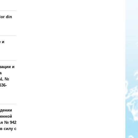
lor din
 и
зации и
а
AL №
536-
ждении
венной
ья № 942
 в силу с