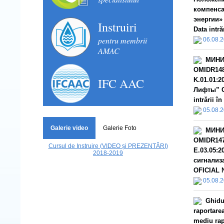
компенса
энергии»
Instruiri
Data intră
pentru membrii
06.08.
AMAC
МИНИ
OMIDR148
IFC AAC
K.01.01:
Лифты” О
intrării î
05.08.
Galerie video
Galerie Foto
МИНИ
OMIDR147
Cursul de Instruire (VIDEO și PREZENTĂRI)
E.03.05:
2018-2019
сигнализ
OFICIAL №
05.08.
Ghidu
raportarea
mediu rap