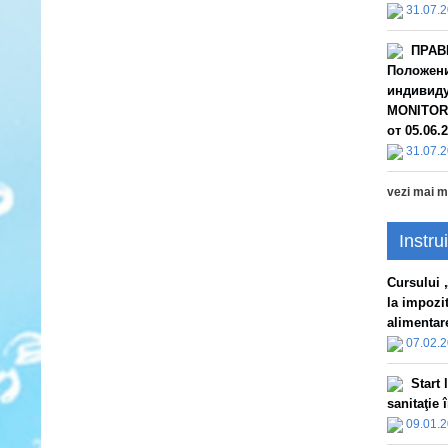
31.07.
ПРАВ
Положени
индивиду
MONITORU
от 05.06.
31.07.
vezi mai m
Instrui
Сursului „
la impozi
alimentare
07.02.
Start 
sanitaţie
09.01.