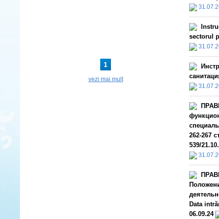
31.07.
Instru
sectorul p
31.07.
1
Инстр
санитаци
vezi mai mult
31.07.
ПРАВ
функцион
специаль
262-267 с
539/21.10.
31.07.
ПРАВ
Положени
деятельн
Data intr
06.09.24