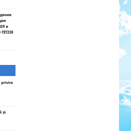
ждении
ции
24 в
О ПП330
 privire
ă şi