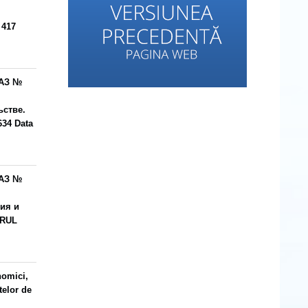
 417
АЗ №
ьстве.
34 Data
АЗ №
ия и
ORUL
nomici,
telor de