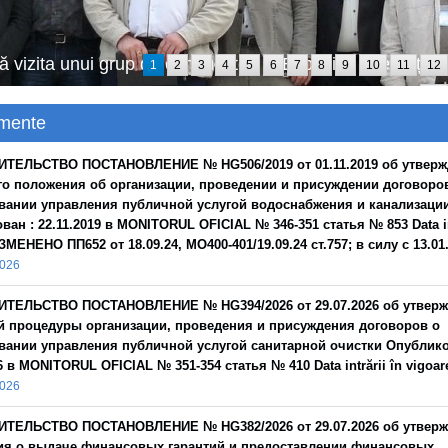
ă vizita unui grup de conducători la Expoziția Internaț
1
2
3
4
5
6
7
8
9
10
11
12
24
mente
ИТЕЛЬСТВО ПОСТАНОВЛЕНИЕ № HG506/2019 от 01.11.2019 об утвер
о положения об организации, проведении и присуждении договоро
вании управления публичной услугой водоснабжения и канализаци
ан : 22.11.2019 в MONITORUL OFICIAL № 346-351 статья № 853 Data int
ЗМЕНЕНО ПП652 от 18.09.24, MO400-401/19.09.24 ст.757; в силу с 13.01
2026
ИТЕЛЬСТВО ПОСТАНОВЛЕНИЕ № HG394/2026 от 29.07.2026 об утвер
 процедуры организации, проведения и присуждения договоров о
вании управления публичной услугой санитарной очистки Опублико
6 в MONITORUL OFICIAL № 351-354 статья № 410 Data intrării în vigoar
2026
ИТЕЛЬСТВО ПОСТАНОВЛЕНИЕ № HG382/2026 от 29.07.2026 oб утвер
я о выдаче финансовых гарантий и предоставлении финансовых