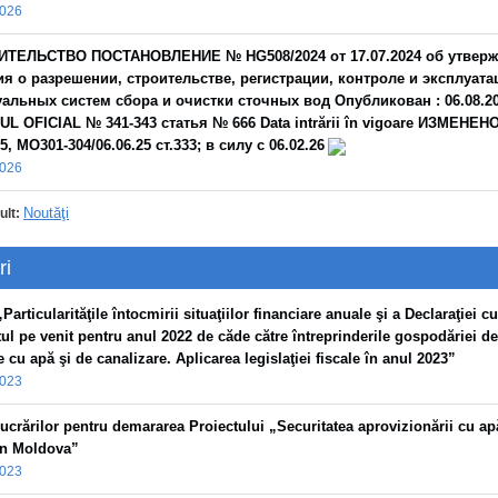
2026
ИТЕЛЬСТВО ПОСТАНОВЛЕНИЕ № HG508/2024 от 17.07.2024 oб утвер
я о разрешении, строительстве, регистрации, контроле и эксплуата
альных систем сбора и очистки сточных вод Опубликован : 06.08.20
L OFICIAL № 341-343 статья № 666 Data intrării în vigoare ИЗМЕНЕН
25, МО301-304/06.06.25 ст.333; в силу с 06.02.26
2026
Noutăţi
ult:
ri
Particularităţile întocmirii situaţiilor financiare anuale şi a Declaraţiei cu
tul pe venit pentru anul 2022 de căde către întreprinderile gospodăriei de
 cu apă şi de canalizare. Aplicarea legislaţiei fiscale în anul 2023”
2023
lucrărilor pentru demararea Proiectului „Securitatea aprovizionării cu ap
 în Moldova”
2023