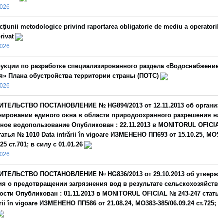
2026
cțiunii metodologice privind raportarea obligatorie de mediu a operatori
rivat
2026
укции по разработке специализированного раздела «Водоснабжение
я» Плана обустройства территории страны (ПОТС)
2026
ИТЕЛЬСТВО ПОСТАНОВЛЕНИЕ № HG894/2013 от 12.11.2013 об органи
ировании единого окна в области природоохранного разрешения н
ное водопользование Опубликован : 22.11.2013 в MONITORUL OFICI
татья № 1010 Data intrării în vigoare ИЗМЕНЕНО ПП693 от 15.10.25, MO
25 ст.701; в силу с 01.01.26
2026
ИТЕЛЬСТВО ПОСТАНОВЛЕНИЕ № HG836/2013 от 29.10.2013 об утвер
я о предотвращении загрязнения вод в результате сельскохозяйст
ости Опубликован : 01.11.2013 в MONITORUL OFICIAL № 243-247 стат
ării în vigoare ИЗМЕНЕНО ПП586 от 21.08.24, МО383-385/06.09.24 ст.725;