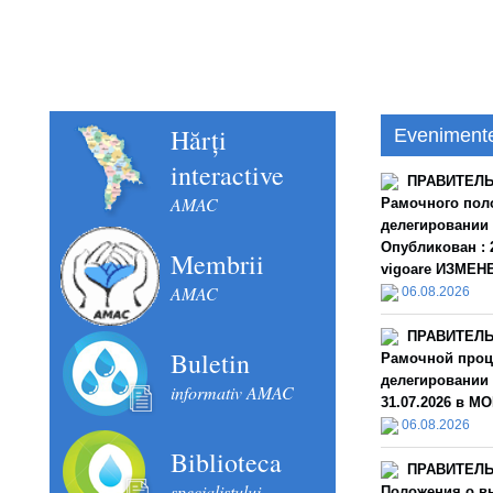
Schimbul de experiență în domeniul financiar con
septembrie 2018).
Hărți
Eveniment
interactive
ПРАВИТЕЛЬС
AMAC
Рамочного пол
делегировании
Опубликован : 2
Membrii
vigoare ИЗМЕНЕН
AMAC
06.08.2026
ПРАВИТЕЛЬС
Buletin
Рамочной проц
делегировании 
informativ AMAC
31.07.2026 в MO
06.08.2026
Biblioteca
ПРАВИТЕЛЬС
specialistului
Положения о в