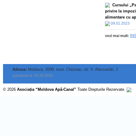
Сursului „Par
privire la impoz
alimentare cu apă
09.01.2023
IN
vezi mai mult:
Adresa:
Moldova, 2009, mun. Chisinau, str. V. Alecsandri, 1
actualizat la: 06.08.2026
© 2026
Asociația “Moldova Apă-Canal”
Toate Drepturile Rezervate.