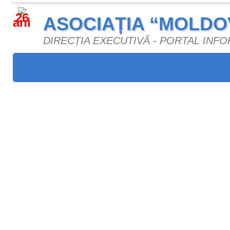
26
ASOCIAȚIA “MOLDO
ani
DIRECȚIA EXECUTIVĂ - PORTAL INF