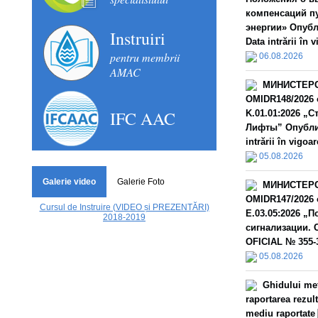
компенсаций п
энергии» Опубл
Instruiri
Data intrării în 
pentru membrii
06.08.2026
AMAC
МИНИСТЕРС
OMIDR148/2026 
IFC AAC
K.01.01:2026 „
Лифты” Опублик
intrării în vigoar
05.08.2026
Galerie video
Galerie Foto
МИНИСТЕРС
OMIDR147/2026 
Cursul de Instruire (VIDEO și PREZENTĂRI)
E.03.05:2026 „
2018-2019
сигнализации. 
OFICIAL № 355-3
05.08.2026
Ghidului met
raportarea rezult
mediu raportate