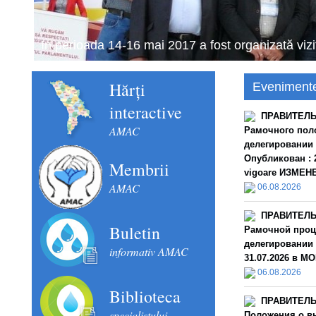
Schimbul de experiență în domeniul financiar con
septembrie 2018).
Hărți
Eveniment
interactive
ПРАВИТЕЛЬС
AMAC
Рамочного пол
делегировании
Опубликован : 2
Membrii
vigoare ИЗМЕНЕН
AMAC
06.08.2026
ПРАВИТЕЛЬС
Buletin
Рамочной проц
делегировании 
informativ AMAC
31.07.2026 в MO
06.08.2026
Biblioteca
ПРАВИТЕЛЬС
specialistului
Положения о в