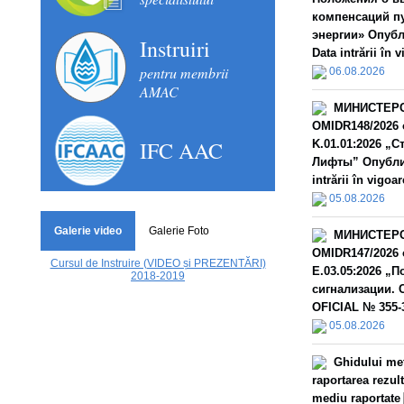
компенсаций п
энергии» Опубл
Instruiri
Data intrării în 
pentru membrii
06.08.2026
AMAC
МИНИСТЕРС
OMIDR148/2026 
IFC AAC
K.01.01:2026 „
Лифты” Опублик
intrării în vigoar
05.08.2026
Galerie video
Galerie Foto
МИНИСТЕРС
OMIDR147/2026 
Cursul de Instruire (VIDEO și PREZENTĂRI)
E.03.05:2026 „
2018-2019
сигнализации. 
OFICIAL № 355-3
05.08.2026
Ghidului met
raportarea rezult
mediu raportate