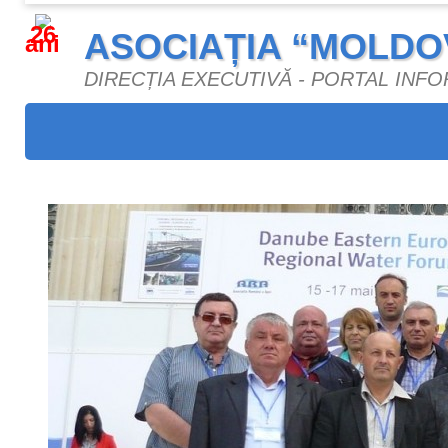
26
ASOCIAȚIA “MOLDO
ani
DIRECȚIA EXECUTIVĂ - PORTAL INF