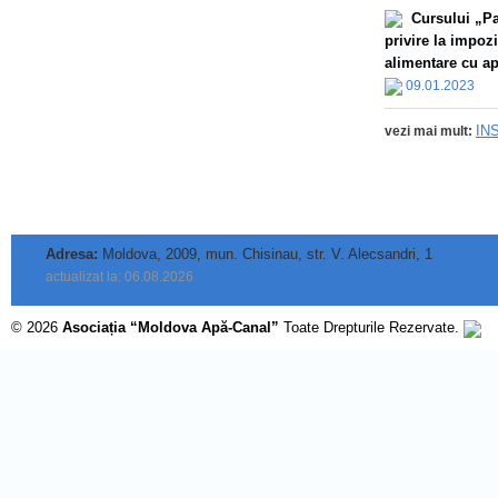
Сursului „Par
privire la impoz
alimentare cu apă
09.01.2023
IN
vezi mai mult:
Adresa:
Moldova, 2009, mun. Chisinau, str. V. Alecsandri, 1
actualizat la: 06.08.2026
© 2026
Asociația “Moldova Apă-Canal”
Toate Drepturile Rezervate.