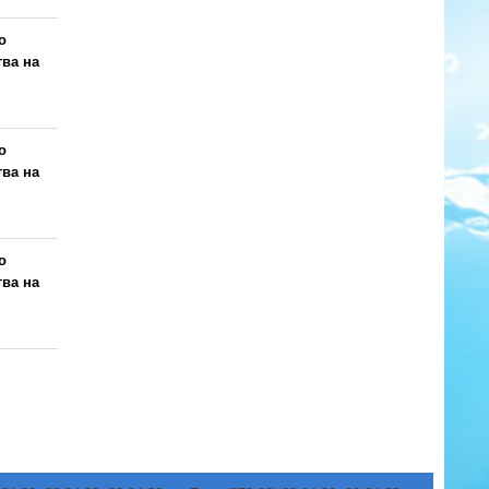
о
тва на
о
тва на
о
тва на