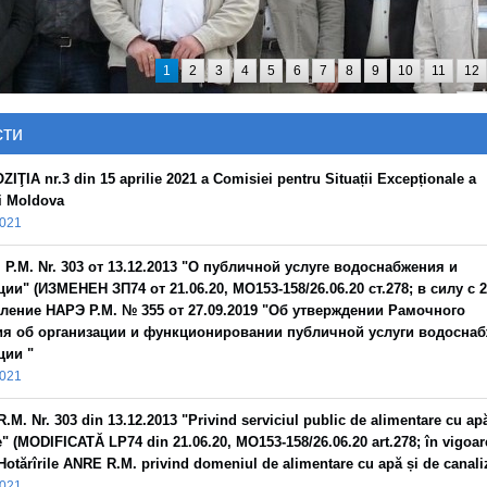
1
2
3
4
5
6
7
8
9
10
11
12
24
сти
ZIŢIA nr.3 din 15 aprilie 2021 a Comisiei pentru Situații Excepționale a
i Moldova
2021
 Р.М. Nr. 303 от 13.12.2013 "О публичной услуге водоснабжения и
ии" (ИЗМЕНЕН ЗП74 от 21.06.20, MO153-158/26.06.20 ст.278; в силу с 2
ление НАРЭ Р.М. № 355 от 27.09.2019 "Об утверждении Рамочного
я об организации и функционировании публичной услуги водоснаб
ции "
2021
.M. Nr. 303 din 13.12.2013 "Privind serviciul public de alimentare cu ap
e" (MODIFICATĂ LP74 din 21.06.20, MO153-158/26.06.20 art.278; în vigoar
 Hotărîrile ANRE R.M. privind domeniul de alimentare cu apă și de canali
2021