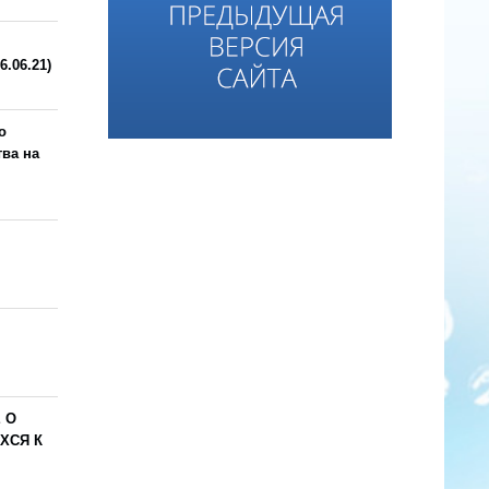
6.06.21)
о
тва на
 О
ХСЯ К