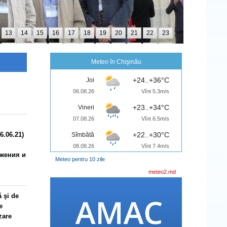
13
14
15
16
17
18
19
20
21
22
23
25
26
27
28
29
30
31
32
33
34
35
Meteo în Chişinău
+24..+36°C
Joi
06.08.26
Vînt 5.3m/s
+23..+34°C
Vineri
07.08.26
Vînt 6.5m/s
6.06.21)
+22..+30°C
Sîmbătă
08.08.26
Vînt 7.4m/s
жения и
Meteo pentru 10 zile
meteo2.md
ă şi de
e
zare