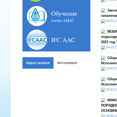
Закон
Oбучение
канализац
члены AMAC
04.03.
ВЕБИ
подоходн
IFC AAC
2021 год
04.03.
Сбор
Видео галерея
Фотогалерея
Исполнит
19.02.
Сбор
Исполнит
19.02.
ИНФО
ПОРЯДКЕ
ОСНОВНЫ
18.02.