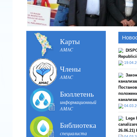
Ново
Карты
AMAC
DISPO
Republici
19.04.
Члены
Закон
AMAC
канализац
Постанов
Бюллетень
положени
канализа
информационный
04.03.
AMAC
Lege R
Библиотека
canalizar
26.06.21)
специалиста
04.03.