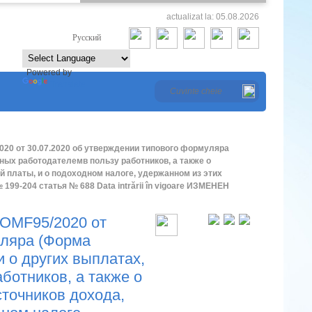
actualizat la: 05.08.2026
Româna
Русский
Powered by
Translate
от 30.07.2020 oб утверждении типового формуляра
ных работодателемв пользу работников, а также о
й платы, и о подоходном налоге, удержанном из этих
199-204 статья № 688 Data intrării în vigoare ИЗМЕНЕН
MF95/2020 от
уляра (Форма
 о других выплатах,
ботников, а также о
точников дохода,