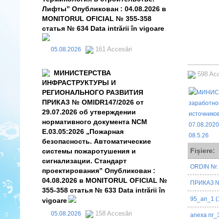
Лифты” Опубликован : 04.08.2026 в
MONITORUL OFICIAL № 355-358
статья № 634 Data intrării în vigoare
161 Accesări
05.08.2026
МИНИСТЕРСТВА
598 Ac
ИНФРАСТРУКТУРЫ И
РЕГИОНАЛЬНОГО РАЗВИТИЯ
ПРИКАЗ № OMIDR147/2026 от
29.07.2026 об утверждении
нормативного документа NCM
E.03.05:2026 „Пожарная
безопасность. Автоматические
Fișiere:
системы пожаротушения и
сигнализации. Стандарт
ORDIN Nr
проектирования” Опубликован :
04.08.2026 в MONITORUL OFICIAL №
ПРИКАЗ 
355-358 статья № 633 Data intrării în
95_an_1 (
vigoare
158 Accesări
05.08.2026
anexa nr_