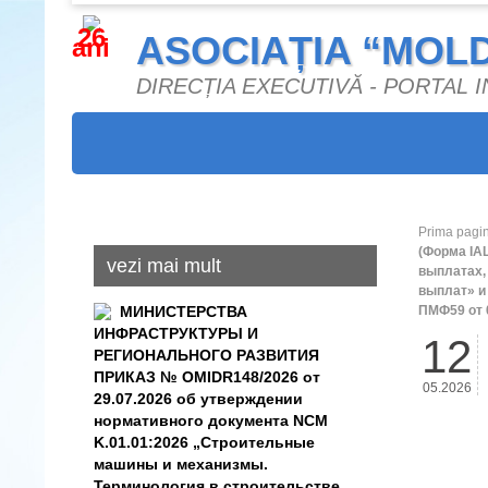
26
ASOCIAȚIA “MOL
ani
DIRECȚIA EXECUTIVĂ - PORTAL
Prima pagi
(Форма IA
vezi mai mult
выплатах,
выплат» и 
МИНИСТЕРСТВА
ПМФ59 от 0
ИНФРАСТРУКТУРЫ И
12
РЕГИОНАЛЬНОГО РАЗВИТИЯ
ПРИКАЗ № OMIDR148/2026 от
05.2026
29.07.2026 об утверждении
нормативного документа NCM
K.01.01:2026 „Строительные
машины и механизмы.
Терминология в строительстве.