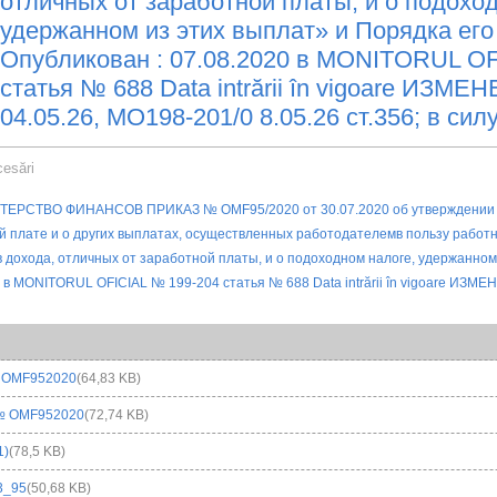
отличных от заработной платы, и о подохо
удержанном из этих выплат» и Порядка его
Опубликован : 07.08.2020 в MONITORUL OF
статья № 688 Data intrării în vigoare ИЗМ
04.05.26, МО198-201/0 8.05.26 ст.356; в силу
cesări
. OMF952020
(64,83 KB)
№ OMF952020
(72,74 KB)
1)
(78,5 KB)
3_95
(50,68 KB)