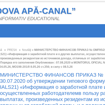
DOVA APĂ-CANAL”
 INFORMATIV EDUCATIONAL
nă
»
PRESA
»
Noutăţi
» МИНИСТЕРСТВО ФИНАНСОВ ПРИКАЗ № OMF95/2020 
LS21) «Информация о заработной плате и о других выплатах, осуществлен
 произведенных резидентам из источников дохода, отличных от заработно
Порядка его заполнения Опубликован : 07.08.2020 в MONITORUL OFICIAL № 
4.05.26, МО198-201/0 8.05.26 ст.356; в силу с 08.5.26
МИНИСТЕРСТВО ФИНАНСОВ ПРИКАЗ № O
30.07.2020 oб утверждении типового форм
IALS21) «Информация о заработной плате и
осуществленных работодателемв пользу ра
выплатах, произведенных резидентам из ис