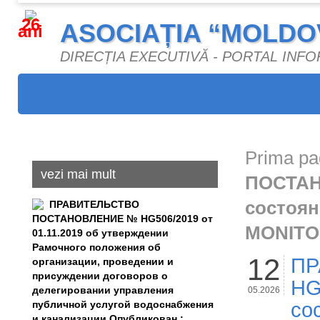
26
ASOCIAȚIA “MOLDO
ani
DIRECȚIA EXECUTIVĂ - PORTAL INF
Prima pa
vezi mai mult
ПОСТАНО
состоян
ПРАВИТЕЛЬСТВО
ПОСТАНОВЛЕНИЕ № HG506/2019 от
MONITOR
01.11.2019 об утверждении
Рамочного положения об
12
ПР
организации, проведении и
присуждении договоров о
HG
делегировании управления
05.2026
публичной услугой водоснабжения
со
и канализации Опубликован :