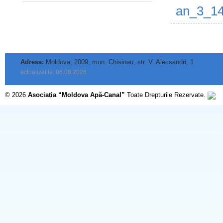
an_3_14
Adresa:
Moldova, 2009, mun. Chisinau, str. V. Alecsandri, 1
actualizat la: 06.08.2026
© 2026
Asociația “Moldova Apă-Canal”
Toate Drepturile Rezervate.