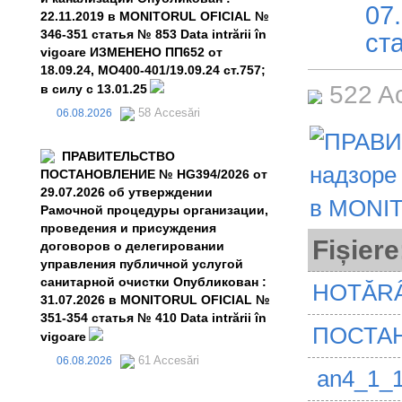
07
22.11.2019 в MONITORUL OFICIAL №
346-351 статья № 853 Data intrării în
ста
vigoare ИЗМЕНЕНО ПП652 от
18.09.24, MO400-401/19.09.24 ст.757;
522 A
в силу с 13.01.25
58 Accesări
06.08.2026
ПРАВИТЕЛЬСТВО
ПОСТАНОВЛЕНИЕ № HG394/2026 от
29.07.2026 об утверждении
Рамочной процедуры организации,
проведения и присуждения
Fișiere
договоров о делегировании
управления публичной услугой
санитарной очистки Опубликован :
HOTĂRÂ
31.07.2026 в MONITORUL OFICIAL №
351-354 статья № 410 Data intrării în
ПОСТАН
vigoare
61 Accesări
06.08.2026
an4_1_